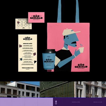
São Gerald Cafeteria
2024
Luiza Fink Biomédica 
Esteta