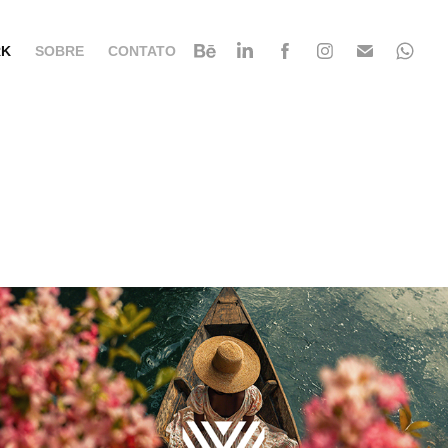
K
SOBRE
CONTATO
Marca Región América 
Latina y El Caribe: CAF
2026