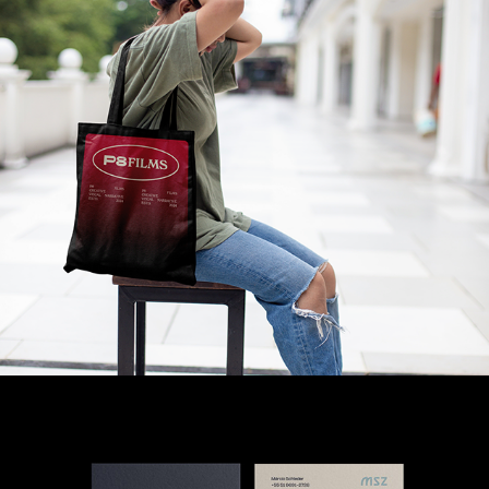
P8 Films A Production 
Company
2024
MSZ Ateliê
2023